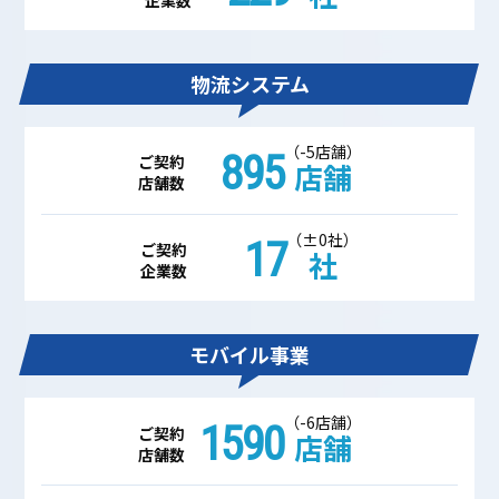
物流システム
（-5店舗）
895
ご契約
店舗
店舗数
（±0社）
17
ご契約
社
企業数
モバイル事業
（-6店舗）
1590
ご契約
店舗
店舗数