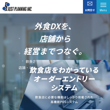
お問合せ
Menu
外食DXを、
店舗から
経営までつなぐ。
飲食店経営に必要なデータを統合し、
店舗・本部・顧客を横断したDXを実現します。