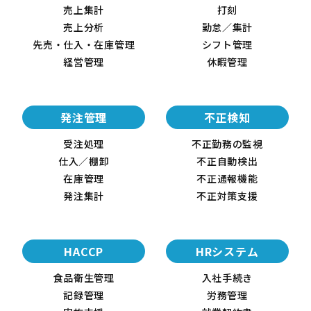
売上集計
打刻
売上分析
勤怠／集計
先売・仕入・在庫管理
シフト管理
経営管理
休暇管理
発注管理
不正検知
受注処理
不正勤務の監視
仕入／棚卸
不正自動検出
在庫管理
不正通報機能
発注集計
不正対策支援
HACCP
HRシステム
食品衛生管理
入社手続き
記録管理
労務管理