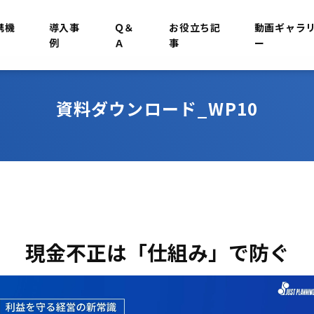
携機
導入事
Ｑ＆
お役立ち記
動画ギャラ
例
Ａ
事
ー
資料ダウンロード_WP10
現金不正は「仕組み」で防ぐ