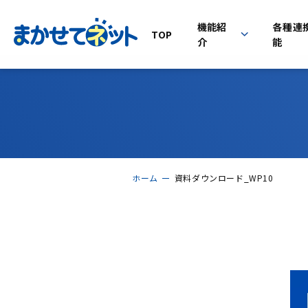
機能紹
各種連
TOP
介
能
ホーム
資料ダウンロード_WP10