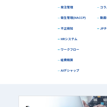
発注管理
コラ
衛生管理(HACCP)
動画
不正検知
JP
HRシステム
ワークフロー
経費精算
AIデシャップ