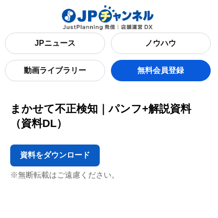
JPニュース
ノウハウ
動画ライブラリー
無料会員登録
まかせて不正検知｜パンフ+解説資料
（資料DL）
ダ
ダ
資料をダウンロード
ウ
ウ
ン
ン
※無断転載はご遠慮ください。
ロ
ロ
ー
ー
ド
ド
認